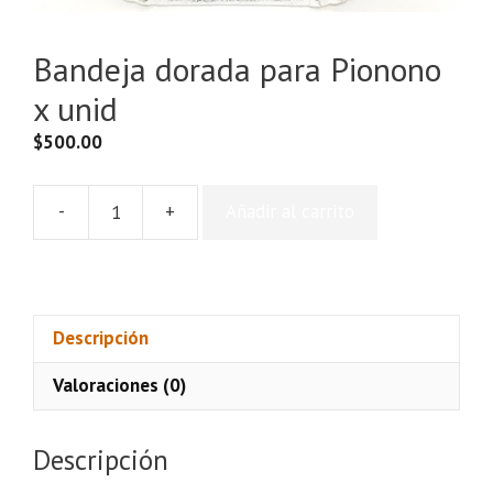
Bandeja dorada para Pionono
x unid
$
500.00
-
+
Añadir al carrito
Bandeja
dorada
para
Pionono
x
Descripción
unid
Valoraciones (0)
cantidad
Descripción