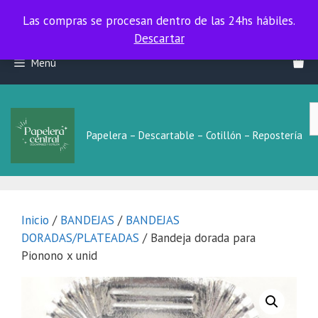
Las compras se procesan dentro de las 24hs hábiles.
Las compras se procesan dentro de las 24hs hábiles.
Descartar
Saltar
Menú
al
contenido
B
L
Papelera – Descartable – Cotillón – Repostería
Inicio
/
BANDEJAS
/
BANDEJAS
DORADAS/PLATEADAS
/ Bandeja dorada para
Pionono x unid