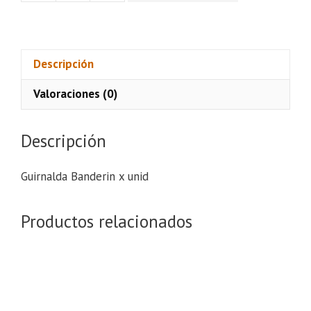
Banderin
x
unid
cantidad
Descripción
Valoraciones (0)
Descripción
Guirnalda Banderin x unid
Productos relacionados