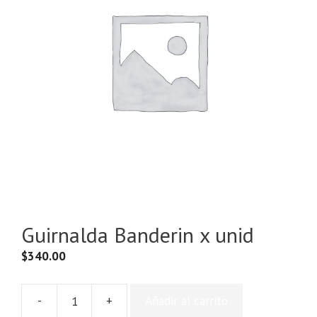
Guirnalda Banderin x unid
$
340.00
-
+
Añadir al carrito
Guirnalda