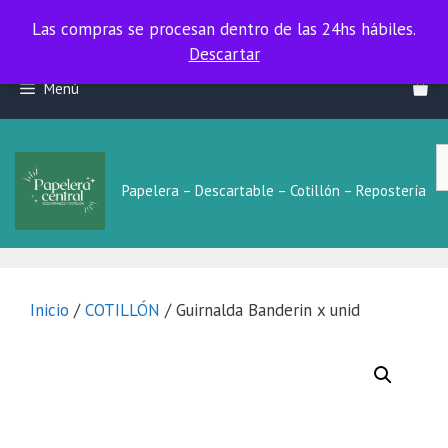
Las compras se procesan dentro de las 24hs hábiles.
Las compras se procesan dentro de las 24hs hábiles.
Descartar
Saltar
Menú
al
contenido
B
L
Papelera – Descartable – Cotillón – Repostería
Inicio
/
COTILLÓN
/ Guirnalda Banderin x unid