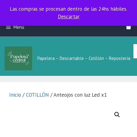
Las compras se procesan dentro de las 24hs hábiles.
Las compras se procesan dentro de las 24hs hábiles.
Descartar
Saltar
Menú
al
contenido
B
L
Papelera – Descartable – Cotillón – Repostería
Inicio
/
COTILLÓN
/ Anteojos con luz Led x1