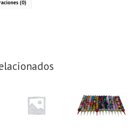
raciones (0)
n
elacionados