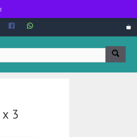
r
 x 3