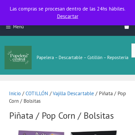
Las compras se procesan dentro de las 24hs hábiles.
Las compras se procesan dentro de las 24hs hábiles.
Descartar
Saltar
Menú
al
contenido
B
L
Papelera – Descartable – Cotillón – Repostería
Inicio
/
COTILLÓN
/
Vajilla Descartable
/ Piñata / Pop
Corn / Bolsitas
Piñata / Pop Corn / Bolsitas