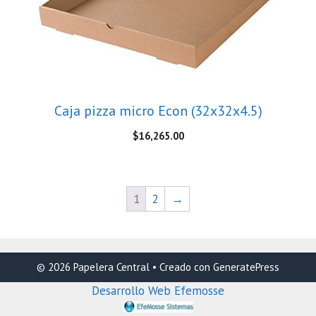
Caja pizza micro Econ (32x32x4.5)
$
16,265.00
1
2
→
© 2026 Papelera Central
• Creado con
GeneratePress
Desarrollo Web Efemosse