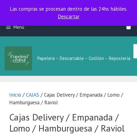
Las compras se procesan dentro de las 24hs hábiles.
Las compras se procesan dentro de las 24hs hábiles.
Descartar
Saltar
Menú
al
contenido
B
L
Papelera – Descartable – Cotillón – Repostería
Inicio
/
CAJAS
/ Cajas Delivery / Empanada / Lomo /
Hamburguesa / Raviol
Cajas Delivery / Empanada /
Lomo / Hamburguesa / Raviol