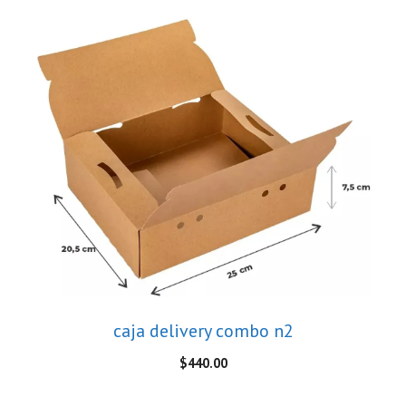
caja delivery combo n2
$
440.00