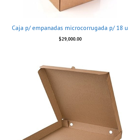
Caja p/ empanadas microcorrugada p/ 18 u
$
29,000.00