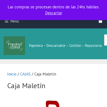
Las compras se procesan dentro de las 24hs hábiles.
Las compras se procesan dentro de las 24hs hábiles.
Descartar
Saltar
Menú
al
contenido
B
L
Papelera – Descartable – Cotillón – Repostería
Inicio
/
CAJAS
/ Caja Maletín
Caja Maletín